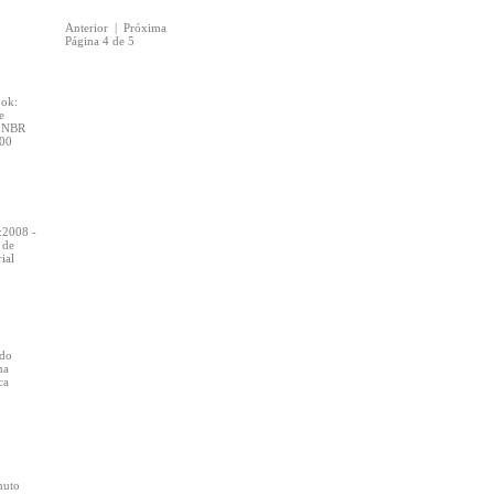
Anterior
|
Próxima
Página 4 de 5
ook:
e
, NBR
000
:2008 -
 de
ial
do
ma
ca
nuto