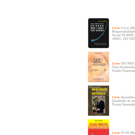
Livro eB
Livro:
Responsabilidad
Social SA 8000
16001, ISO 26
ISO 9001
Livro:
Uma ferramenta
Gestão Empresar
Aprenden
Livro:
Qualidade de u
Forma Sistemáti
01:00 Mi
Livro: