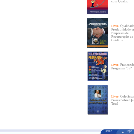
com Qualito
Qualidade
Livro:
Produtividade 
Empresas de
Recuperação de
Créditos
Praticand
Livro:
Programa "5S"
Coletânea
Livro:
Frases Sobre Qu
Total
Home
Topo