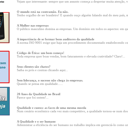
Vejam que interessante: sempre que um assunto começa a despertar muita atenção, v
O mundo está na contramão. Eu não.
Tenho orgulho de ser brasileiro! E quando ouço alguém falando mal do meu país, me
A Mulher nas empresas
O público masculino domina as empresas. Um domínio em todos os aspectos: em qua
A importância de se formar bons auditores da qualidade
A norma ISO 9001 exige que haja um procedimento documentado estabelecendo com
Código de Ética: um bom começo!
Toda empresa quer boas vendas, bom faturamento e elevada cratividade? Claro!...
Seus clientes são chatos?
Saiba os prós e contras clicando aqui...
Sem liderança, o sucesso não chega às empresas.
Quando se pensa em qualidade......
20 Anos da Qualidade no Brasil
Parece que foi ontem!...
Qualidade e custos: as faces de uma mesma moeda
Num cenário econômico cada vez mais competitivo, a qualidade tornou-se num dos 
A Qualidade e o ser humano
Administrar a eficiência do ser humano no trabalho implica em gerenciá-lo como 