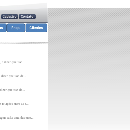
é dizer que isso ...
dizer que isso de...
izer que isso de...
elações entre as a...
çou cada uma das etap...