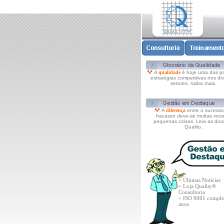
A
qualidade
é hoje uma das pri
estratégias competitivas nos di
setores, saiba mais.
A
diferença
entre o sucesso
fracasso deve-se muitas veze
pequenas coisas. Leia as dica
Qualito.
Últimas Notícias
>
Loja Quality®
>
Consultoria
ISO 9001 comple
>
anos