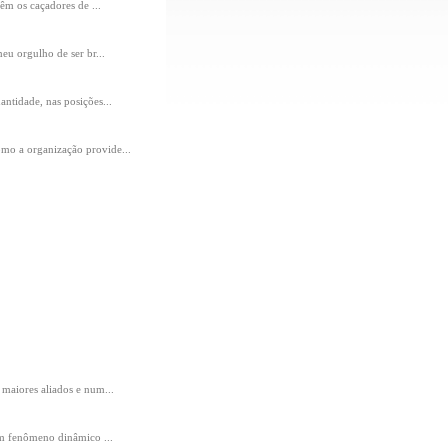
êm os caçadores de ...
u orgulho de ser br...
ntidade, nas posições...
o a organização provide...
maiores aliados e num...
um fenômeno dinâmico ...