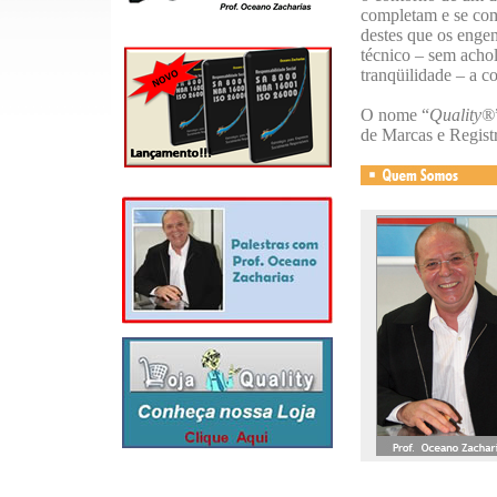
completam e se co
destes que os engen
técnico – sem achol
tranqüilidade – a c
O nome “
Quality®
de Marcas e Regist