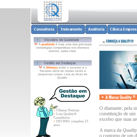
A
qualidade
é hoje uma das principais
estratégias competitivas nos diversos
setores, saiba mais.
A
diferença
entre o sucesso e o
fracasso deve-se muitas vezes a
pequenas coisas. Leia as dicas do
Qualito.
O diamante, pela s
Últimas Notícias
>
constituição de um 
Loja Quality®
>
Consultoria
excelso que suas are
ISO 9001 completa 25
>
anos
A marca da
Qualit
o contorno de um di