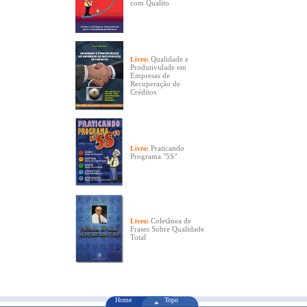
com Qualito
Qualidade e
Livro:
Produtividade em
Empresas de
Recuperação de
Créditos
Praticando
Livro:
Programa "5S"
Coletânea de
Livro:
Frases Sobre Qualidade
Total
Home
Topo