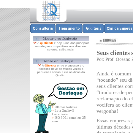
A
qualidade
é hoje uma das principais
estratégias competitivas nos diversos
setores, saiba mais.
Seus clientes
Por: Prof. Oceano 
A
diferença
entre o sucesso e o
fracasso deve-se muitas vezes a
pequenas coisas. Leia as dicas do
Ainda é comum ve
Qualito.
“tocando” seu di
seus clientes co
“tiradores-de-pe
reclamação do cl
vocifera ao clie
Últimas Notícias
>
vergonha!
Loja Quality®
>
Consultoria
ISO 9001 completa 25
>
Essas empresas j
anos
últimas décadas