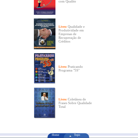
com Qualito
Qualidade e
Livro:
Produtividade em
Empresas de
Recuperação de
Créditos
Praticando
Livro:
Programa "5S"
Coletânea de
Livro:
Frases Sobre Qualidade
Total
Home
Topo