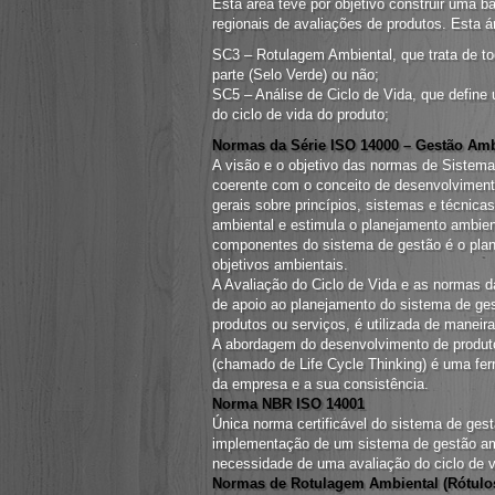
Esta área teve por objetivo construir uma 
regionais de avaliações de produtos. Esta á
SC3 – Rotulagem Ambiental, que trata de to
parte (Selo Verde) ou não;
SC5 – Análise de Ciclo de Vida, que define
do ciclo de vida do produto;
Normas da Série ISO 14000 – Gestão Amb
A visão e o objetivo das normas de Sistem
coerente com o conceito de desenvolviment
gerais sobre princípios, sistemas e técnica
ambiental e estimula o planejamento ambien
componentes do sistema de gestão é o plane
objetivos ambientais.
A Avaliação do Ciclo de Vida e as normas
de apoio ao planejamento do sistema de ge
produtos ou serviços, é utilizada de manei
A abordagem do desenvolvimento de produto
(chamado de Life Cycle Thinking) é uma fe
da empresa e a sua consistência.
Norma NBR ISO 14001
Única norma certificável do sistema de gest
implementação de um sistema de gestão amb
necessidade de uma avaliação do ciclo de v
Normas de Rotulagem Ambiental (Rótulos