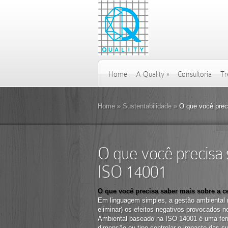
Home
A Quality
»
Consultoria
Tr
Home
»
Sustentabilidade
»
O que você preci
O que você precisa s
ISO 14001
O que você precisa saber mais sobre a ce
Em linguagem simples, a gestão ambiental n
eliminar) os efeitos negativos provocados 
Ambiental baseado na ISO 14001 é uma ferr
dimensão ou tipo controlar o impacto das 