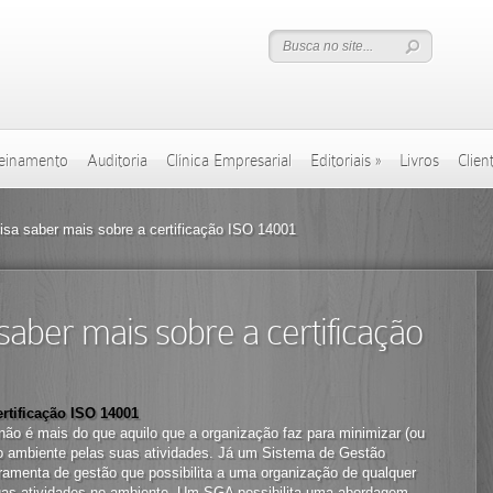
einamento
Auditoria
Clínica Empresarial
Editoriais
»
Livros
Clien
sa saber mais sobre a certificação ISO 14001
aber mais sobre a certificação
rtificação ISO 14001
ão é mais do que aquilo que a organização faz para minimizar (ou
no ambiente pelas suas atividades. Já um Sistema de Gestão
amenta de gestão que possibilita a uma organização de qualquer
suas atividades no ambiente. Um SGA possibilita uma abordagem