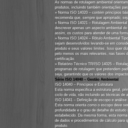
As normas de rotulagem ambiental orientam
produtos, incluindo também orientações par
» Norma ISO 14020 – contém princípios bási
recomenda que, sempre que apropriado, se
» Norma ISO 14021 – Rotulagem Ambiental T
descrever apenas um aspecto ambiental do 
assim, os custos para atender de uma form
» Norma ISO 14024 – Rótulo Ambiental Tipo
sejam desenvolvidos levando-se em consider
produto e seus valores limites. Isso quer di
pelo menos os mais relevantes, nas fases do
certificação.
» Relatório Técnico TR/ISO 14025 – Rotulag
programas de rotulagem que pretendem padron
seja, garantindo que os valores dos impacto
Série ISO 14040 – Gestão Ambiental
ISO 14040 – Princípios e Estrutura
Esta norma especifica a estrutura geral, pri
ciclo de vida, não incluindo as técnicas de 
ISO 14041 – Definição de escopo e análise 
Esta norma orienta como o escopo deve ser
profundidade e o grau de detalhe do estudo 
estabelecido. Da mesma forma, esta norma or
de dados e procedimentos de cálculo para q
produto.