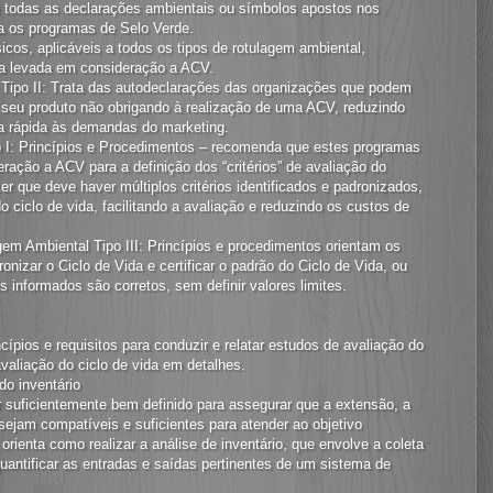
 todas as declarações ambientais ou símbolos apostos nos
a os programas de Selo Verde.
cos, aplicáveis a todos os tipos de rotulagem ambiental,
ja levada em consideração a ACV.
ipo II: Trata das autodeclarações das organizações que podem
seu produto não obrigando à realização de uma ACV, reduzindo
a rápida às demandas do marketing.
 I: Princípios e Procedimentos – recomenda que estes programas
ação a ACV para a definição dos “critérios” de avaliação do
zer que deve haver múltiplos critérios identificados e padronizados,
 ciclo de vida, facilitando a avaliação e reduzindo os custos de
em Ambiental Tipo III: Princípios e procedimentos orientam os
izar o Ciclo de Vida e certificar o padrão do Ciclo de Vida, ou
s informados são corretos, sem definir valores limites.
ncípios e requisitos para conduzir e relatar estudos de avaliação do
avaliação do ciclo de vida em detalhes.
do inventário
 suficientemente bem definido para assegurar que a extensão, a
sejam compatíveis e suficientes para atender ao objetivo
ienta como realizar a análise de inventário, que envolve a coleta
uantificar as entradas e saídas pertinentes de um sistema de