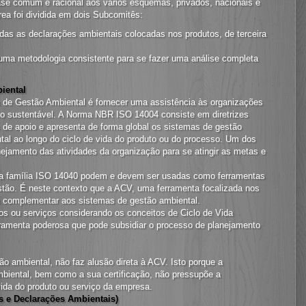
base comum e racional aos vários esquemas, privados, nacionais e
rea foi dividida em dois Subcomitês:
das as declarações ambientais colocadas nos produtos, de terceira
 uma metodologia consistente para se fazer uma análise completa
iental
a de Gestão Ambiental é fornecer uma assistência às organizações
o sustentável. A Norma NBR ISO 14004 consiste em diretrizes
s de apoio e apresenta de forma global os sistemas de gestão
tal ao longo do ciclo de vida do produto ou do processo. Um dos
jamento das atividades da organização para se atingir as metas e
 da família ISO 14040 podem e devem ser usadas como ferramentas
stão. É neste contexto que a ACV, uma ferramenta focalizada nos
ra complementar aos sistemas de gestão ambiental.
s ou serviços considerando os conceitos de Ciclo de Vida
rramenta poderosa que pode subsidiar o processo de planejamento
ão ambiental, não faz alusão direta à ACV. Isto porque a
iental, bem como a sua certificação, não pressupõe a
ida do produto ou serviço da empresa.
 e Declarações Ambientais)