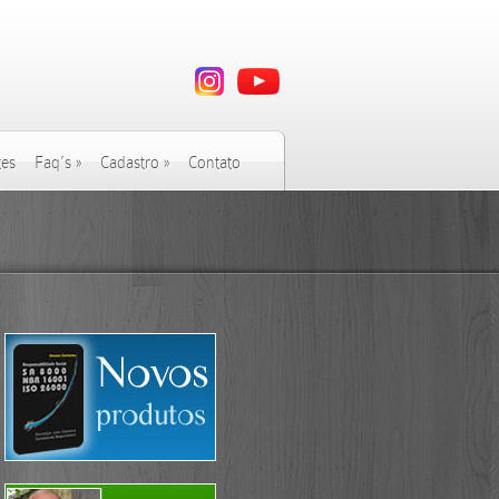
tes
Faq’s
»
Cadastro
»
Contato