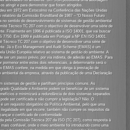
 os atingir e para demonstrar que foram atingidos.
e deu em 1972 em Estocolmo na Conferência das Nações Unidas
 relatório da Comissão Brundtland de 1987 – “O Nosso Futuro
ia no sentido do desenvolvimento de sistemas de gestão ambiental
omité Técnico TC 207 com o objectivo de desenvolver uma série de
nte. Finalmente em 1996 é publicada a ISO 14001, que vai buscar
BS 7750. Em 1999 é publicada em Portugal a NP EN ISO 14001.
tê Técnico TC 207 com o objetivo de desenvolver uma série de
iente. Já o Eco Management and Audit Scheme (EMAS) é um
la União Européia relativo ao sistema de gestão do ambiente. A
e ser um passo prévio, por via indireta, de adesão ao EMAS. Para
 pormenor entre estes dois referenciais, a determinante será o
 no EMAS confere, na medida em que obriga à prestação de
 ambiental da empresa, através da publicação de uma Declaração
 sistemas de gestão e partilham princípios comuns. As
egrado Qualidade e Ambiente podem se beneficiar de um sistema
nefícios e minimizará a redundância de dois sistemas separados.
ode ser certificada e não cumprir a legislação? Não. O
 um requisito obrigatório da Política Ambiental, pelo que uma
e ilegalidade em que incorre, também não cumpre os requisitos da
cançar o certificado de conformidade.
ida pela Comissão Técnica 207 da ISO (TC 207), como resposta à
mais confiável, onde o meio ambiente foi introduzido como uma