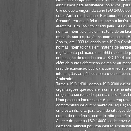
estruturada para estabelecer objetivos, para
Crê-se que a origem da série ISO 14000 s
sobre Ambiente Humano. Posteriormente, no
Comum”, em que é feito um apelo à indústr
efectivos. Em 1993 foi criado pela ISO o C
normas internacionais em matéria de ambie
muita da sua inspiração na norma inglesa 
Assim, em 1993 foi criado pela ISO o Comi
normas internacionais em matéria de amb
regulamento publicado em 1993 e adotado pe
certificação de acordo com a ISO 14001 pod
além de outras diferenças de maior ou menor
grau de exposição pública a que o registro
informações ao público sobre o desempenho
Ambiental.
Tanto a ISO 14001 como a ISO 9000 definem
organizações que adotarem um sistema int
de gestão coordenado que maximizará os be
Uma pergunta interessante é: uma empresa p
compromisso de cumprimento da legislação é
empresa infratora, para além da situação d
norma de referência, como tal não poderá al
A série de normas ISO 14000 foi desenvolv
demanda mundial por uma gestão ambiental 