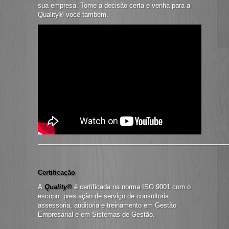
sua empresa. Tome a decisão certa e venha para a
Quality® você também.
—————————————————————————————
Certificação
A
Quality®
é certificada na norma ISO 9001 com o
escopo: prestação de serviço de consultoria,
assessoria, auditoria e treinamento em Gestão
Empresarial e em Sistemas de Gestão.