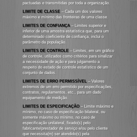
pactuadas e transmitidas por toda a organização.
LIMITE DE CLASSE
– Cada um dos valores
máximo e mínimo das fronteiras de uma classe.
LIMITES DE CONFIANÇA
– Limites superior e
inferior de uma amostra estatística que, para um
determinado coeficiente de confiança, inclui o
parâmetro da população.
LIMITES DE CONTROLE
– Limites, em um gráfico
de controle, utilizados como critérios para sinalizar
a necessidade de ação e para julgamento a
respeito do estado de controle estatístico de um
conjunto de dados.
LIMITES DE ERRO PERMISSÍVEL
– Valores
extremos de um erro permitido por especificações,
contratos, regulamentos, etc., para um dado
equipamento de medição.
LIMITES DE ESPECIFICAÇÃO
– Limite máximo e
mínimo, no caso de especificação bilateral, ou
somente máximo ou mínimo, no caso de
especificação unilateral, fixado(s) pelo
fabricante/prestador de serviço e/ou pelo cliente
que necessita(m) ser atendido(s) pela