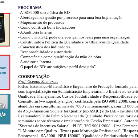
PROGRAMA
- A ISO 9000 sob a ótica do RD
- Abordagem da gestão por processo para uma boa implantação
- Mapeamento de processos
- Como construir bons Indicadores
- A Auditoria Interna
- Como um S.G.Q. pode oferecer ganhos reais para uma organização
- Construindo a Política da Qualidade e os Objetivos da Qualidade
- Característica dos Indicadores
- Responsabilidade e autoridade
- Competência como qualificação da mão-de-obra
- A auditoria Interna
- O papel do RD: atribuições e perfil desejado"
COORDENAÇÃO
Prof. Oceano Zacharias
Físico, Estatístico-Matemático e Engenheiro de Produção formado pela 
com Especialização em Administração Empresarial no Brasil e no exterior
Qualidade, Planejamento, Custos, Produtividade e Responsabilidade Soc
Consultoria (www.quality.eng.br), certificada pela ISO 9001:2008, com
atendidas em consultoria, mais de 7000 em treinamentos, com 13.000 p
da ASQ - American Society for Quality (ex-ASQC) e do IAE - Institute 
Examinador 93º do Prêmio Nacional da Qualidade. Presta consultoria e re
seminários sobre técnicas e implantação de Gestão Empresarial. Autor de 
"Sistemas de Incentivo Salarial - PLR", "ISO 9001:2008 - Uma Ferramen
"1 Minuto com Qualito - Textos para Motivação Profissional", "Respons
Empresarial - SA 8000 - NBR 16000", "Qualidade e Produtividade em E