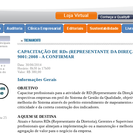
ncipais
versos
CAPACITAÇÃO DE RDs (REPRESENTANTE DA DIREÇ
9001:2008 - A CONFIRMAR
Data: 30/06/2014
 e o
Horário: 8h30 às 17h00
s a
Valor: R$ 380,00
s do
Informações Gerais
OBJETIVO
Capacitar profissionais para a atividade de RD (Representante da Direç
respectivas empresas
em prol do Sistema
de Gestão da Qualidade, objeti
melhoria do Sistema através do perfeito entendimento de mapeamentos d
criticidade e da correta construção dos indicadores.
A QUEM SE DESTINA
ta 25
Atuais e futuros RDs (Representante da Diretoria), Gerentes e Superviso
profissionais que almejam a implementação ou a manutenção e melhoria
agregação de valor para o negócio da empresa.