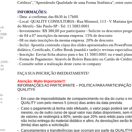
Créditos", "Aprendendo Qualidade de uma Forma Sistêmica", entre outro
INFORMAÇÕES:
- Data: a confirmar, das 8h30 às 17h00.
- Local:
QUALITY CONSULTORIA -
Rua Mirassol, 113 - V. Mariana (p
do
Metrô) - São Paulo-SP - Tel. 11 5083.0001
ook:
- Investimento: R$ 380,00 por participante - Solicite os descontos progr
e
, NBR
- de 04 a 07 inscrições da mesma empresa: 15% de desconto
000
- 08 ou mais inscrições da mesma empresa: 20% de desconto
- Inclui: Apostila contendo cópia dos slides apresentados em PowerPoint
didático, Certificado, Coffee Break (manhã e tarde) e revistas especializ
- Inscrição: Enviar ficha abaixo para o fax 11 5083.0001 ou e-mail
plan
- Forma de Pagamento: Através de Boleto Bancário ou Cartão de Crédito
:2008 -
- Consulte sobre a realização deste curso in company
 de
ial
FAÇA SUA INSCRIÇÃO IMEDIATAMENTE!
Atenção: Muito Importante!!!
INFORMAÇÕES AO PARTICIPANTE – POLITICA PARA PARTICIPAÇÃ
QUALITY®
do
-
ma
Em caso de impossibilidade de comparecimento no dia do curso o ins
ca
QUALITY com pelo menos 5 (cinco) dias antes da data prevista.
-
Caso o pagamento já tenha sido efetuado, o valor pago poderá ser ut
mesmo, ou de outro curso de igual valor nas datas disponíveis, sem
de valores se restringirá a 80%, sendo que 20% será retido para cobrir
não inclui entrega do material didático e afins. As devoluções serão 
(trinta) dias após a solicitação.
nuto
-
Cancelamentos e transferências que ocorram por parte da QUALITY®,