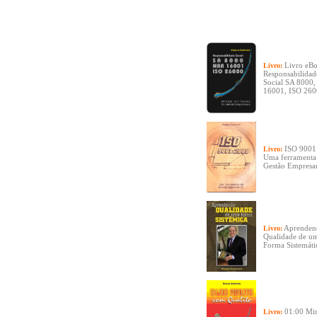
Livro eB
Livro:
Responsabilidad
Social SA 8000
16001, ISO 26
ISO 9001
Livro:
Uma ferramenta
Gestão Empresar
Aprenden
Livro:
Qualidade de u
Forma Sistemáti
01:00 Mi
Livro: