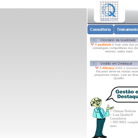
A
qualidade
é hoje uma das pri
estratégias competitivas nos di
setores, saiba mais.
A
diferença
entre o sucesso
fracasso deve-se muitas veze
pequenas coisas. Leia as dica
Qualito.
Últimas Notícias
>
Loja Quality®
>
Consultoria
ISO 9001 comple
>
anos