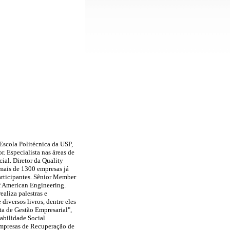
Escola Politécnica da USP,
. Especialista nas áreas de
ial. Diretor da Quality
 mais de 1300 empresas já
articipantes. Sênior Member
Of American Engineering.
aliza palestras e
diversos livros, dentre eles
ta de Gestão Empresarial",
abilidade Social
mpresas de Recuperação de