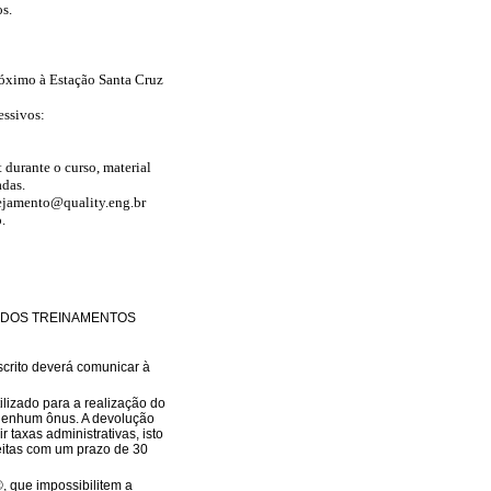
s.
róximo à Estação
Santa Cruz
essivos:
 durante o curso, material
adas.
ejamento@quality.eng.br
.
O DOS TREINAMENTOS
crito deverá comunicar à
ilizado para a realização do
 nenhum ônus. A devolução
 taxas administrativas, isto
feitas com um prazo de 30
 que impossibilitem a