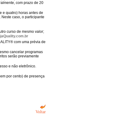
gralmente, com prazo de 20
e e quatro) horas antes de
. Neste caso, o participante
tro curso de mesmo valor;
jaQuality.com.br
QUALITY® com uma prévia de
u mesmo cancelar programas
ritos serão previamente
esso e não eletrônico.
(cem por cento) de presença
Voltar