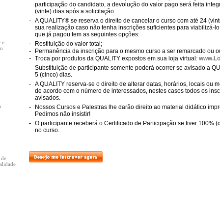
participação do candidato, a devolução do valor pago será feita inte
(vinte) dias após a solicitação.
-
A QUALITY® se reserva o direito de cancelar o curso com até 24 (vint
sua realização caso não tenha inscrições suficientes para viabilizá-lo
que já pagou tem as seguintes opções:
 e
-
Restituição do valor total;
em
-
Permanência da inscrição para o mesmo curso a ser remarcado ou ou
-
Troca por produtos da QUALITY expostos em sua loja virtual:
www.Lo
-
Substituição de participante somente poderá ocorrer se avisado a 
5 (cinco) dias.
-
A QUALITY reserva-se o direito de alterar datas, horários, locais o
de acordo com o número de interessados, nestes casos todos os insc
avisados.
o
-
Nossos Cursos e Palestras lhe darão direito ao material didático impr
Pedimos não insistir!
-
O participante receberá o Certificado de Participação se tiver 100% 
no curso.
 de
alidade