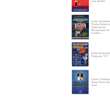
com Qualito
Qualidade
Livro:
Produtividade 
Empresas de
Recuperação de
Créditos
Praticand
Livro:
Programa "5S"
Coletânea
Livro:
Frases Sobre Qu
Total