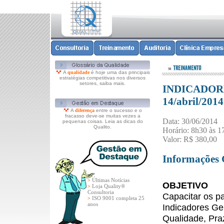
A
qualidade
é hoje uma das principais
estratégias competitivas nos diversos
setores, saiba mais.
INDICADORE
14/abril/2014
A
diferença
entre o sucesso e o
fracasso deve-se muitas vezes a
Data: 30/06/2014
pequenas coisas. Leia as dicas do
Qualito.
Horário: 8h30 às 1
Valor: R$ 380,00
Informações 
Últimas Notícias
>
OBJETIVO
Loja Quality®
>
Consultoria
Capacitar os pa
ISO 9001 completa 25
>
anos
Indicadores Ge
Qualidade, Praz