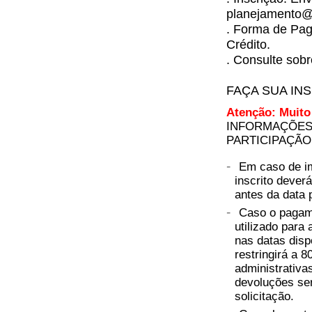
planejamento@q
. Forma de Pag
Crédito.
. Consulte sob
FAÇA SUA IN
Atenção: Muito
INFORMAÇÕES 
PARTICIPAÇÃO
-
Em caso de im
inscrito deve
antes da data 
-
Caso o pagame
utilizado para
nas datas dis
restringirá a 
administrativas
devoluções ser
solicitação.