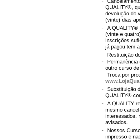
-
Cancelamentos
QUALITY®, que 
devolução do v
(vinte) dias ap
-
A QUALITY® se
(vinte e quatr
inscrições sufi
já pagou tem a
-
Restituição do
-
Permanência 
outro curso d
-
Troca por pro
www.LojaQual
-
Substituição 
QUALITY® com 
-
A QUALITY rese
mesmo cancela
interessados, 
avisados.
-
Nossos Cursos
impresso e não