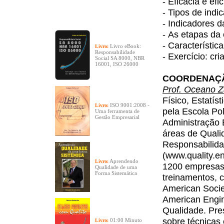
- Eficácia e efi
- Tipos de indi
- Indicadores d
- As etapas da
- Característi
Livro eBook:
Livro:
Responsabilidade
- Exercício: cr
Social SA 8000, NBR
16001, ISO 26000
COORDENAÇ
Prof. Oceano Z
Físico, Estatí
ISO 9001:2008 -
Livro:
pela Escola Po
Uma ferramenta de
Gestão Empresarial
Administração E
áreas de Quali
Responsabilidad
(www.quality.en
Aprendendo
Livro:
1200 empresas 
Qualidade de uma
Forma Sistemática
treinamentos, 
American Societ
American Engin
Qualidade. Pres
sobre técnicas
01:00 Minuto
Livro: