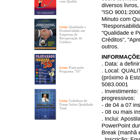
com Qualito
diversos livros
"ISO 9001:2008
Minuto com Qual
"Responsabilid
Qualidade e
Livro:
Produtividade em
"Qualidade e 
Empresas de
Recuperação de
Créditos", "Ap
Créditos
outros.
INFORMAÇÕE
. Data: a defin
Praticando
Livro:
. Local: QUALI
Programa "5S"
(próximo à Est
5083.0001
. Investimento:
progressivos:
Coletânea de
Livro:
- de 04 a 07 i
Frases Sobre Qualidade
Total
- 08 ou mais i
. Inclui: Apost
PowerPoint dura
Break (manhã e 
. Inscrição: En