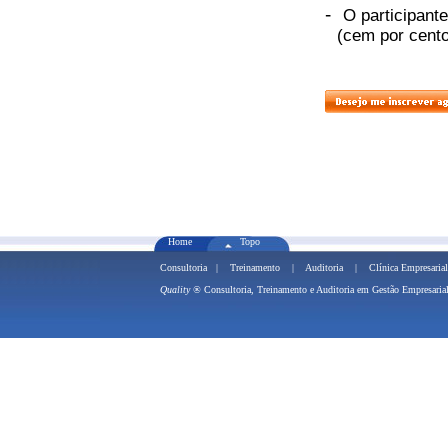
-
O participant
(cem por cento
Home
Topo
Consultoria
|
Treinamento
|
Auditoria
|
Clínica Empresarial
Quality ®
Consultoria, Treinamento e 