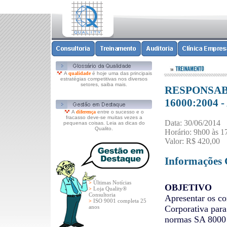
A
qualidade
é hoje uma das principais
estratégias competitivas nos diversos
setores, saiba mais.
RESPONSABI
16000:2004
A
diferença
entre o sucesso e o
fracasso deve-se muitas vezes a
Data: 30/06/2014
pequenas coisas. Leia as dicas do
Qualito.
Horário: 9h00 às 1
Valor: R$ 420,00
Informações 
Últimas Notícias
>
OBJETIVO
Loja Quality®
>
Consultoria
Apresentar os co
ISO 9001 completa 25
>
anos
Corporativa para
normas SA 8000