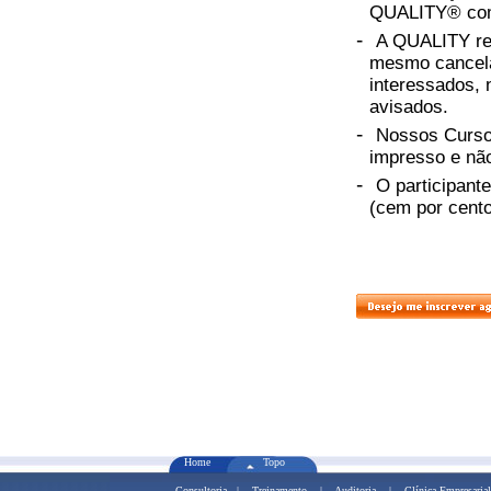
QUALITY® com 
-
A QUALITY rese
mesmo cancela
interessados, 
avisados.
-
Nossos Cursos
impresso e não
-
O participant
(cem por cento
Home
Topo
Consultoria
|
Treinamento
|
Auditoria
|
Clínica Empresarial