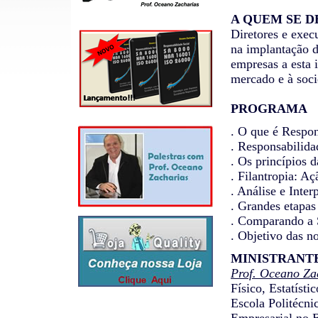
A QUEM SE D
Diretores e exec
na implantação d
empresas a esta 
mercado e à soci
PROGRAMA
. O que é Respon
. Responsabilid
.
Os princípios d
. Filantropia: A
. Análise e Inte
. Grandes etapas
. Comparando a
. Objetivo das
MINISTRANT
Prof. Oceano Za
Físico, Estatíst
Escola Politécn