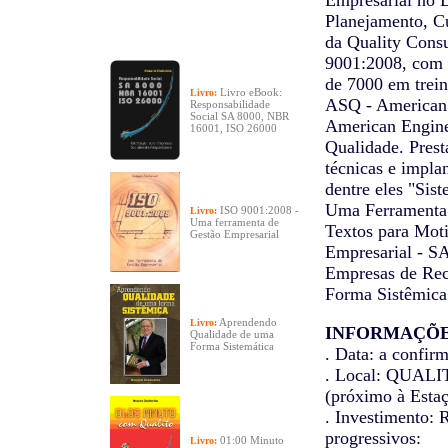
Empresarial no Br
Planejamento, Cu
da Quality Consu
9001:2008, com 
de 7000 em trei
Livro eBook:
Livro:
ASQ - American 
Responsabilidade
Social SA 8000, NBR
American Engine
16001, ISO 26000
Qualidade. Presta
técnicas e impla
dentre eles "Sis
Uma Ferramenta 
ISO 9001:2008 -
Livro:
Uma ferramenta de
Textos para Moti
Gestão Empresarial
Empresarial - S
Empresas de Rec
Forma Sistêmica"
Aprendendo
Livro:
INFORMAÇÕ
Qualidade de uma
Forma Sistemática
. Data: a confir
. Local: QUALI
(próximo à Estaç
. Investimento: 
progressivos:
01:00 Minuto
Livro: