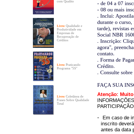
com Qualito
- de 04 a 07 in
- 08 ou mais in
. Inclui: Aposti
durante o curso,
Qualidade e
Livro:
tarde), revistas
Produtividade em
Empresas de
Social NBR 160
Recuperação de
. Inscrição: Cli
Créditos
agora", preencha
contato.
. Forma de Paga
Praticando
Livro:
Crédito.
Programa "5S"
. Consulte sobre
FAÇA SUA IN
Atenção: Muito
Coletânea de
Livro:
INFORMAÇÕES 
Frases Sobre Qualidade
Total
PARTICIPAÇÃO
-
Em caso de im
inscrito deve
antes da data 