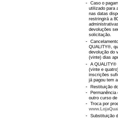
-
Caso o pagame
utilizado para
nas datas dis
restringirá a 
administrativas
devoluções ser
solicitação.
-
Cancelamentos
QUALITY®, que 
devolução do v
(vinte) dias ap
-
A QUALITY® se
(vinte e quatr
inscrições sufi
já pagou tem a
-
Restituição do
-
Permanência 
outro curso d
-
Troca por pro
www.LojaQual
-
Substituição 