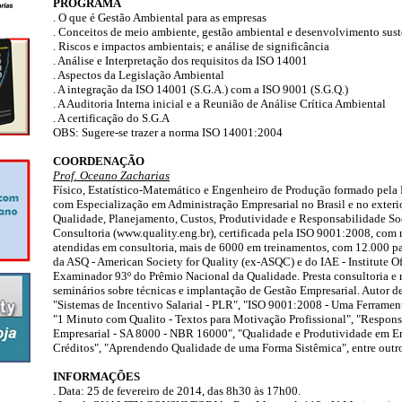
PROGRAMA
. O que é Gestão Ambiental para as empresas
. Conceitos de meio ambiente, gestão ambiental e desenvolvimento sust
. Riscos e impactos ambientais; e análise de significância
. Análise e Interpretação dos requisitos da ISO 14001
. Aspectos da Legislação Ambiental
. A integração da ISO 14001 (S.G.A.) com a ISO 9001 (S.G.Q.)
. A Auditoria Interna inicial e a Reunião de Análise Crítica Ambiental
. A certificação do S.G.A
OBS: Sugere-se trazer a norma ISO 14001:2004
COORDENAÇÃO
Prof. Oceano Zacharias
Físico, Estatístico-Matemático e Engenheiro de Produção formado pela 
com Especialização em Administração Empresarial no Brasil e no exterior
Qualidade, Planejamento, Custos, Produtividade e Responsabilidade Soc
Consultoria (www.quality.eng.br), certificada pela ISO 9001:2008, com
atendidas em consultoria, mais de 6000 em treinamentos, com 12.000 p
da ASQ - American Society for Quality (ex-ASQC) e do IAE - Institute 
Examinador 93º do Prêmio Nacional da Qualidade. Presta consultoria e re
seminários sobre técnicas e implantação de Gestão Empresarial. Autor de 
"Sistemas de Incentivo Salarial - PLR", "ISO 9001:2008 - Uma Ferramen
"1 Minuto com Qualito - Textos para Motivação Profissional", "Respons
Empresarial - SA 8000 - NBR 16000", "Qualidade e Produtividade em E
Créditos", "Aprendendo Qualidade de uma Forma Sistêmica", entre outro
INFORMAÇÕES
. Data: 25 de fevereiro de 2014, das 8h30 às 17h00.