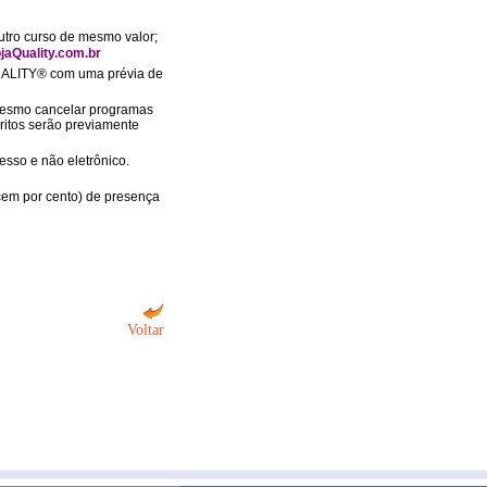
tro curso de mesmo valor;
jaQuality.com.br
QUALITY® com uma prévia de
u mesmo cancelar programas
ritos serão previamente
esso e não eletrônico.
(cem por cento) de presença
Voltar