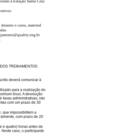
óximo à Estação Santa Cruz
essivos:
 durante o curso, material
adas.
ejamento@quality.eng.br
o
.
O DOS TREINAMENTOS
crito deverá comunicar à
ilizado para a realização do
 nenhum ônus. A devolução
 taxas administrativas, isto
feitas com um prazo de 30
 que impossibilitem a
gralmente, com prazo de 20
e e quatro) horas antes de
. Neste caso, o participante