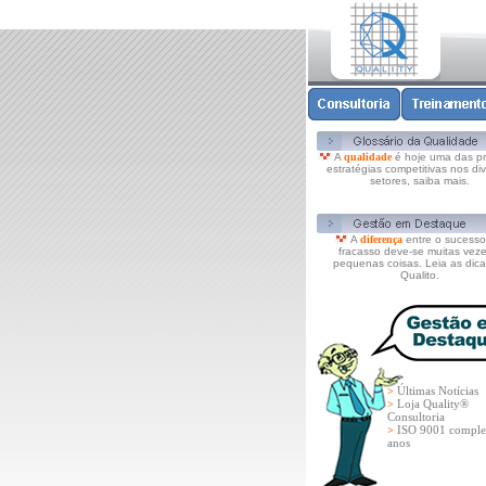
A
qualidade
é hoje uma das pri
estratégias competitivas nos di
setores, saiba mais.
A
diferença
entre o sucesso
fracasso deve-se muitas veze
pequenas coisas. Leia as dica
Qualito.
Últimas Notícias
>
Loja Quality®
>
Consultoria
ISO 9001 comple
>
anos