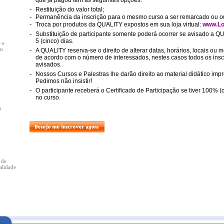
que já pagou tem as seguintes opções:
-
Restituição do valor total;
-
Permanência da inscrição para o mesmo curso a ser remarcado ou ou
-
Troca por produtos da QUALITY expostos em sua loja virtual:
www.Lo
-
Substituição de participante somente poderá ocorrer se avisado a 
5 (cinco) dias.
 e
em
-
A QUALITY reserva-se o direito de alterar datas, horários, locais o
de acordo com o número de interessados, nestes casos todos os insc
avisados.
-
Nossos Cursos e Palestras lhe darão direito ao material didático impr
Pedimos não insistir!
-
O participante receberá o Certificado de Participação se tiver 100% 
no curso.
o
 de
alidade