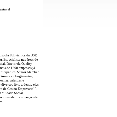
entável
Escola Politécnica da USP,
. Especialista nas áreas de
ial. Diretor da Quality
 mais de 1200 empresas já
articipantes. Sênior Member
Of American Engineering.
aliza palestras e
diversos livros, dentre eles
ta de Gestão Empresarial",
abilidade Social
mpresas de Recuperação de
s.