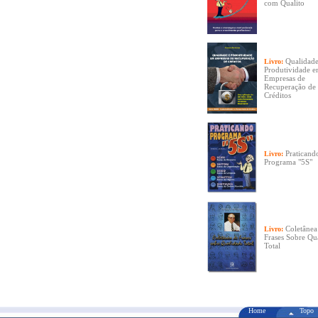
com Qualito
Qualidade
Livro:
Produtividade 
Empresas de
Recuperação de
Créditos
Praticand
Livro:
Programa "5S"
Coletânea
Livro:
Frases Sobre Qu
Total
Home
Topo