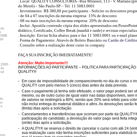
. Local: QUALITY CONSULTORIA - Rua Mirassol, 113 - V. Mariana (pr
do Metrô) – São Paulo-SP – Tel. 11 5083.0001
. Investimento: R$ 380,00 por participante - Solicite os descontos progr
- de 04 a 07 inscrições da mesma empresa: 15% de desconto
- 08 ou mais inscrições da mesma empresa: 20% de desconto
. Inclui: Apostila contendo cópia dos slides apresentados em PowerPoint
ook:
didático, Certificado, Coffee Break (manhã e tarde) e revistas especializ
e
. Inscrição: Enviar ficha abaixo para o fax 11 5083.0001 ou e-mail
plan
, NBR
000
. Forma de Pagamento: Através de Boleto Bancário
ou Cartão de Crédit
. Consulte sobre a realização deste curso in company
FAÇA SUA INSCRIÇÃO IMEDIATAMENTE!
Atenção: Muito Importante!!!
:2008 -
INFORMAÇÕES AO PARTICIPANTE – POLITICA PARA PARTICIPAÇÃ
 de
QUALITY®
ial
-
Em caso de impossibilidade de comparecimento no dia do curso o ins
QUALITY com pelo menos 5 (cinco) dias antes da data prevista.
-
Caso o pagamento já tenha sido efetuado, o valor pago poderá ser ut
mesmo, ou de outro curso de igual valor nas datas disponíveis, sem
do
de valores se restringirá a 80%, sendo que 20% será retido para cobrir
ma
não inclui entrega do material didático e afins. As devoluções serão 
ca
(trinta) dias após a solicitação.
-
Cancelamentos e transferências que ocorram por parte da QUALITY®,
participação do candidato, a devolução do valor pago será feita inte
(vinte) dias após a solicitação.
-
A QUALITY® se reserva o direito de cancelar o curso com até 24 (vint
sua realização caso não tenha inscrições suficientes para viabilizá-lo
nuto