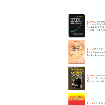
Livro eB
Livro:
Responsabilidad
Social SA 8000
16001, ISO 26
ISO 9001
Livro:
Uma ferramenta
Gestão Empresar
Aprenden
Livro:
Qualidade de u
Forma Sistemáti
01:00 Mi
Livro: