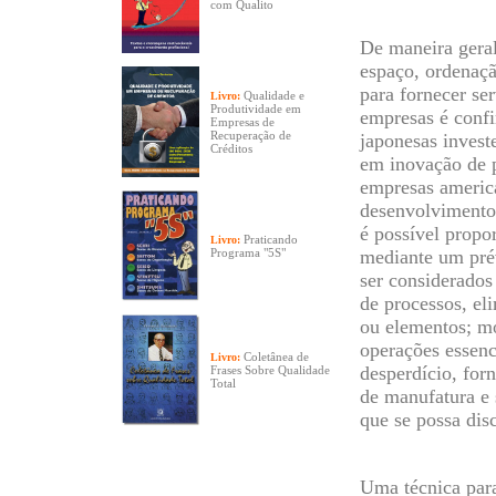
com Qualito
De maneira geral
espaço, ordenaçã
para fornecer se
Qualidade e
Livro:
Produtividade em
empresas é confi
Empresas de
Recuperação de
japonesas inves
Créditos
em inovação de p
empresas americ
desenvolvimento 
é possível propo
Praticando
Livro:
Programa "5S"
mediante um pré
ser considerados
de processos, el
ou elementos; mo
operações essenc
Coletânea de
Livro:
desperdício, fo
Frases Sobre Qualidade
Total
de manufatura e 
que se possa disc
Uma técnica par