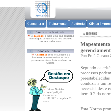
A
qualidade
é hoje uma das principais
estratégias competitivas nos diversos
setores, saiba mais.
Mapeamento d
gerenciament
A
diferença
entre o sucesso e o
Por: Prof. Oceano 
fracasso deve-se muitas vezes a
pequenas coisas. Leia as dicas do
Qualito.
Segundo os crité
processos podem 
preestabelecidas
conduzir a um re
necessidades e ex
Últimas Notícias
>
Loja Quality®
>
item 0.2 da norm
Consultoria
ISO 9001 completa 25
>
anos
Esta Norma prom