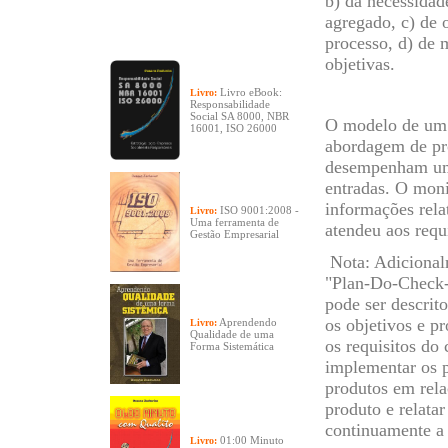
b) da necessidad
agregado, c) de 
processo, d) de 
objetivas.
Livro eBook:
Livro:
Responsabilidade
Social SA 8000, NBR
O modelo de um 
16001, ISO 26000
abordagem de pro
desempenham um p
entradas. O moni
informações rela
ISO 9001:2008 -
Livro:
Uma ferramenta de
atendeu aos requi
Gestão Empresarial
Nota: Adicional
"Plan-Do-Check-
pode ser descrit
os objetivos e p
Aprendendo
Livro:
Qualidade de uma
os requisitos do 
Forma Sistemática
implementar os p
produtos em relaç
produto e relatar
continuamente a
01:00 Minuto
Livro: