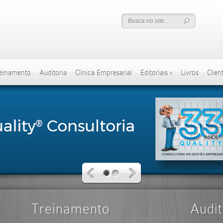
einamento
Auditoria
Clínica Empresarial
Editoriais
»
Livros
Clien
Treinamento
Audit