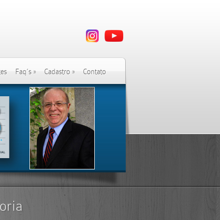
tes
Faq’s
»
Cadastro
»
Contato
oria