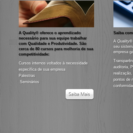
A Quality® oferece o aprendizado
Saiba com
necessário para sua equipe trabalhar
A
Quality®
com Qualidade e Produtividade. São
seu sistem
cerca de 80 cursos para melhoria de sua
empresa g
competitividade:
Transparên
Cursos internos voltados à necessidade
auditoria, 
específica de sua empresa
realização
Palestras
pontos de m
Seminários
conformida
Saiba Mais