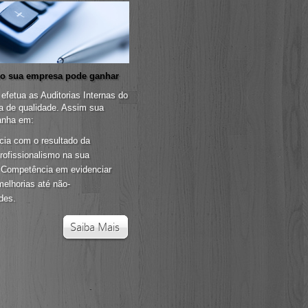
o sua empresa pode ganhar
efetua as Auditorias Internas do
a de qualidade. Assim sua
anha em:
cia com o resultado da
Profissionalismo na sua
, Competência em evidenciar
elhorias até não-
des.
Saiba Mais